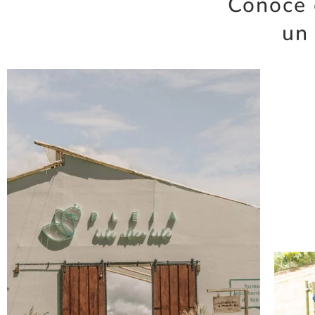
Conoce 
un